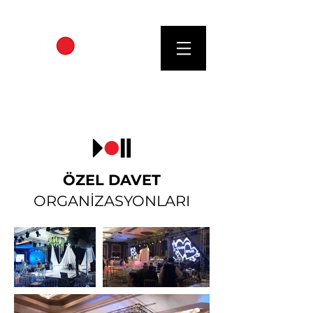
"Daima en iyi
ses,ışık ve görüntü
hizmetleri"
ÖZEL DAVET
ORGANİZASYONLARI